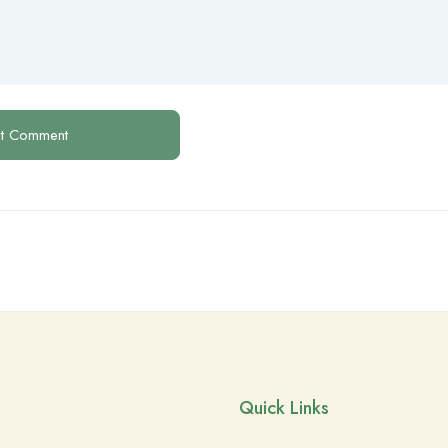
Quick Links