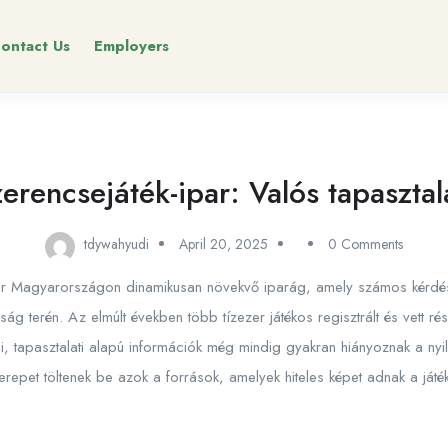
ontact Us
Employers
erencsejáték-ipar: Valós tapasztal
tdywahyudi
April 20, 2025
0 Comments
tor Magyarországon dinamikusan növekvő iparág, amely számos kérdést
ság terén. Az elmúlt években több tízezer játékos regisztrált és vett r
, tapasztalati alapú információk még mindig gyakran hiányoznak a ny
epet töltenek be azok a források, amelyek hiteles képet adnak a játé