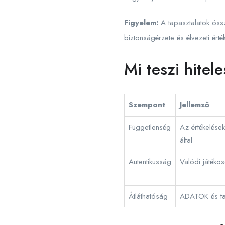
Figyelem:
A tapasztalatok össz
biztonságérzete és élvezeti ért
Mi teszi hitel
Szempont
Jellemző
Függetlenség
Az értékelése
által
Autentikusság
Valódi játékos
Átláthatóság
ADATOK és ta