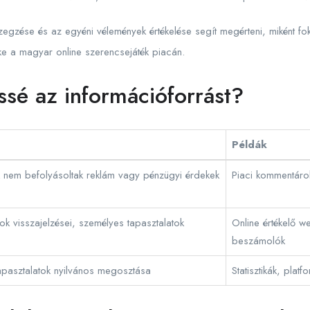
egzése és az egyéni vélemények értékelése segít megérteni, miként fo
éke a magyar online szerencsejáték piacán.
essé az információforrást?
Példák
k nem befolyásoltak reklám vagy pénzügyi érdekek
Piaci kommentáro
ok visszajelzései, személyes tapasztalatok
Online értékelő we
beszámolók
pasztalatok nyilvános megosztása
Statisztikák, plat