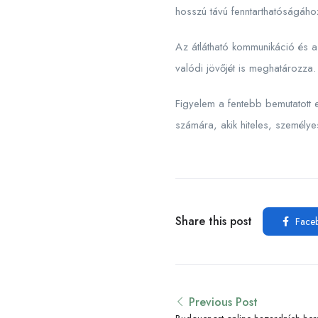
hosszú távú fenntarthatóságáho
Az átlátható kommunikáció és a
valódi jövőjét is meghatározza.
Figyelem a fentebb bemutatott e
számára, akik hiteles, személy
Share this post
Face
Previous Post