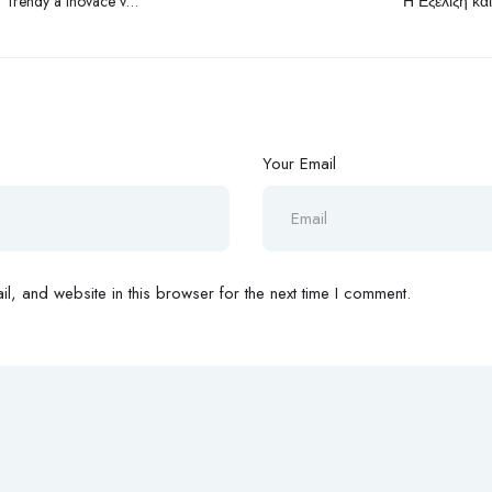
 Trendy a inovace v
Η Εξέλιξη κα
Ψηφιακή 
Your Email
, and website in this browser for the next time I comment.