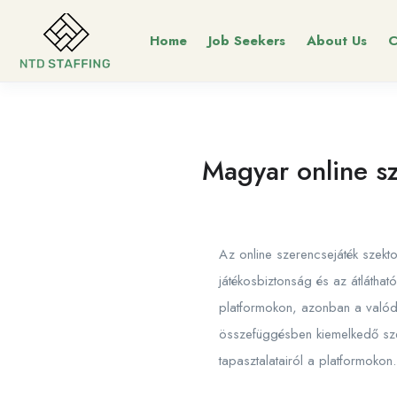
Home
Job Seekers
About Us
C
Magyar online sz
Az online szerencsejáték szek
játékosbiztonság és az átlátható
platformokon, azonban a valódi
összefüggésben kiemelkedő szer
tapasztalatairól a platformokon.