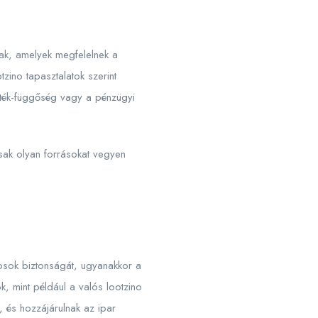
ak, amelyek megfelelnek a
zino tapasztalatok szerint
játék-függőség vagy a pénzügyi
csak olyan forrásokat vegyen
kosok biztonságát, ugyanakkor a
k, mint például a valós lootzino
 és hozzájárulnak az ipar