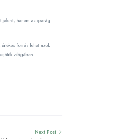
 jelenti, hanem az iparág
 értékes forrás lehet azok
ejáték világában.
Next Post