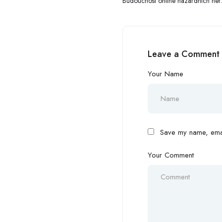
Budoucnost online hazardních her:
roce 2024
Leave a Comment
Your Name
Save my name, email
Your Comment