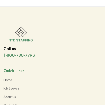
Call us
1-800-780-7793
Quick Links
Home
Job Seekers
About Us