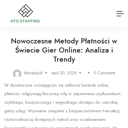
Nowoczesne Metody Płatności w
Świecie Gier Online: Analiza i
Trendy
tdywahyudi
April 20, 2025
0 Comments
W dynamicznie rozwijającym się sektorze hazardu online,
płatności odgrywają kluczową rolę w zapewnieniu użytkownikom
szybkiego, bezpiecznego i wygodnego dostępu do szerokiej
gamy usług. Wyzwania związane z bezpieczeństwem transakcji,
różnorodnością dostępnych metod oraz oczekiwaniami