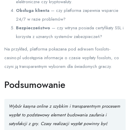
elektroniczne czy kryptowaluty.
Obsługa klienta
— czy platforma zapewnia wsparcie
24/7 w razie problemów?
Bezpieczeństwo
— czy witryna posiada certyfikaty SSL i
korzysta z uznanych systemów zabezpieczeń?
Na przykład, platforma pokazana pod adresem foxslots-
casino.pl udostępnia informacje o czasie wypłaty foxslots, co
czyni ją transparentnym wyborem dla świadomych graczy.
Podsumowanie
Wybór kasyna online z szybkim i transparentnym procesem
wypłat to podstawowy element budowania zaufania i
satysfakcji z gry. Czasy realizacji wypłat powinny być