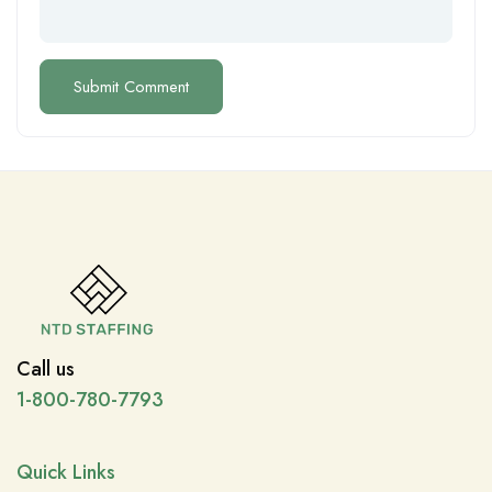
Call us
1-800-780-7793
Quick Links