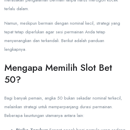
merasakan pengalaman bermain tanpa harus merogoh kocek
terlalu dalam.
Namun, meskipun bermain dengan nominal kecil, strategi yang
tepat tetap diperlukan agar sesi permainan Anda tetap
menyenangkan dan terkendali. Berikut adalah panduan
lengkapnya.
Mengapa Memilih Slot Bet
50?
Bagi banyak pemain, angka 50 bukan sekadar nominal terkecil,
melainkan strategi untuk memperpanjang durasi permainan.
Beberapa keuntungan utamanya antara lain: