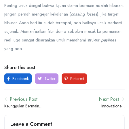
Penting untuk diingat bahwa tujuan utama bermain adalah hiburan.
Jangan pernah mengejar kekalahan (
chasing losses
). Jika target
hiburan Anda hari itu sudah tercapai, ada baiknya untuk berhenti
sejenak. Memanfaatkan fitur demo sebelum masuk ke permainan
real juga sangat disarankan untuk memahami struktur
paylines
yang ada.
Share this post
Facebook
Twitter
Pinterest
Previous Post
Next Post
Keunggulan Bermain
Innovazione e
Bersama Situs Slot Online
Intrattenimento nel Settore
Gacor Hari Ini
della Pesca Digitale: Verso
Leave a Comment
Nuovi Orizzonti di