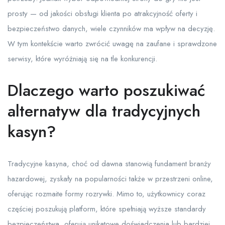
prosty — od jakości obsługi klienta po atrakcyjność oferty i
bezpieczeństwo danych, wiele czynników ma wpływ na decyzję.
W tym kontekście warto zwrócić uwagę na zaufane i sprawdzone
serwisy, które wyróżniają się na tle konkurencji.
Dlaczego warto poszukiwać
alternatyw dla tradycyjnych
kasyn?
Tradycyjne kasyna, choć od dawna stanowią fundament branży
hazardowej, zyskały na popularności także w przestrzeni online,
oferując rozmaite formy rozrywki. Mimo to, użytkownicy coraz
częściej poszukują platform, które spełniają wyższe standardy
bezpieczeństwa, oferują unikatowe doświadczenia lub bardziej