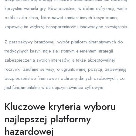
korzystne warunki gry. Równocześnie, w dobie cyfryzacji, wiele
osób szuka stron, które nawet zamiast innych kasyn bruno,
zapewnią im większą transparentność i innowacyjne rozwiązania.
Z perspektywy branżowej, wybór platform alternatywnych do
tradycyjnych kasyn staje się istotnym elementem strategii
zabezpieczenia swoich interesów, a także akceptowalnej
rozrywki. Zaufane serwisy, o ugruntowanej pozycji, zapewniają
bezpieczeństwo finansowe i ochronę danych osobowych, co
jest fundamentalne w dzisiejszym świecie cyfrowym.
Kluczowe kryteria wyboru
najlepszej platformy
hazardowej