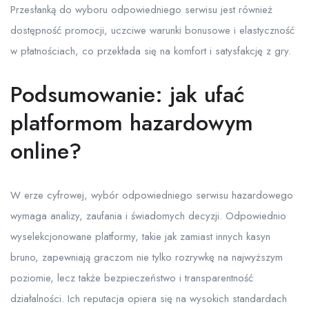
Przesłanką do wyboru odpowiedniego serwisu jest również
dostępność promocji, uczciwe warunki bonusowe i elastyczność
w płatnościach, co przekłada się na komfort i satysfakcję z gry.
Podsumowanie: jak ufać
platformom hazardowym
online?
W erze cyfrowej, wybór odpowiedniego serwisu hazardowego
wymaga analizy, zaufania i świadomych decyzji. Odpowiednio
wyselekcjonowane platformy, takie jak zamiast innych kasyn
bruno, zapewniają graczom nie tylko rozrywkę na najwyższym
poziomie, lecz także bezpieczeństwo i transparentność
działalności. Ich reputacja opiera się na wysokich standardach