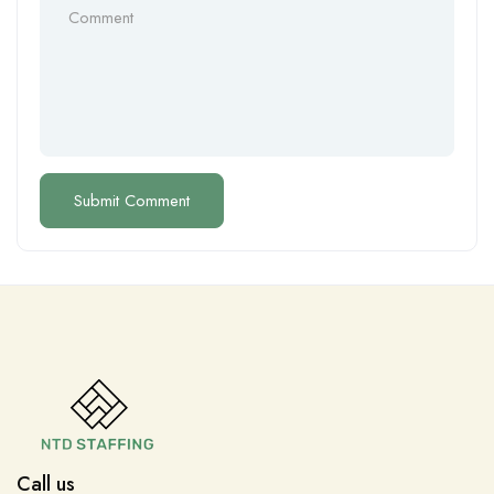
Call us