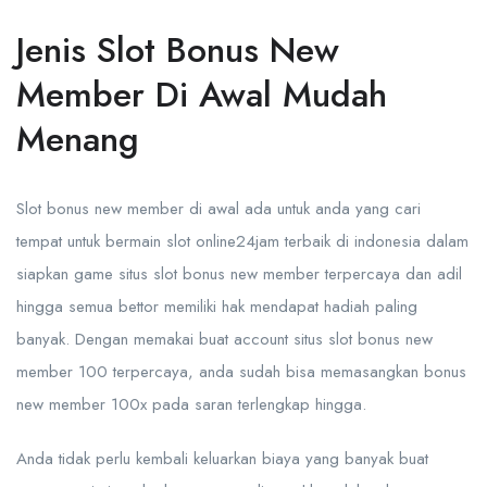
Jenis Slot Bonus New
Member Di Awal Mudah
Menang
Slot bonus new member di awal ada untuk anda yang cari
tempat untuk bermain slot online24jam terbaik di indonesia dalam
siapkan game situs slot bonus new member terpercaya dan adil
hingga semua bettor memiliki hak mendapat hadiah paling
banyak. Dengan memakai buat account situs slot bonus new
member 100 terpercaya, anda sudah bisa memasangkan bonus
new member 100x pada saran terlengkap hingga.
Anda tidak perlu kembali keluarkan biaya yang banyak buat