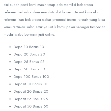
sini sudah pasti kami masih tetap ada memiliki beberapa
referensi terbaik dalam masalah slot bonus. Berikut kami akan
referensi kan beberapa daftar promosi bonus terbaik yang bisa
kamu tentukan salah satunya untuk kamu pakai sebagai tambahan
modal waktu bermain judi online.
Depo 10 Bonus 10
Depo 20 Bonus 20
Depo 25 Bonus 25
Depo 50 Bonus 50
Depo 100 Bonus 100
Deposit 10 Bonus 10
Deposit 20 Bonus 20
Deposit 25 Bonus 25
Deposit 50 Bonus 50