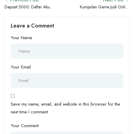
Deposit 5000: Daftar Akun
Kumpulan Game Judi Online
Sekarang dan Nikmati
TerGACOR Terpopuler Di
Kemudahan Transaksi
Indonesia
Leave a Comment
Tercepat
Your Name
Your Email
Save my name, email, and website in this browser for the
next time I comment.
Your Comment