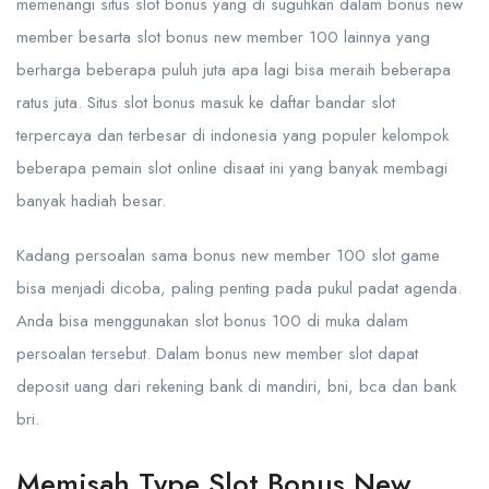
memenangi situs slot bonus yang di suguhkan dalam bonus new
member besarta slot bonus new member 100 lainnya yang
berharga beberapa puluh juta apa lagi bisa meraih beberapa
ratus juta. Situs slot bonus masuk ke daftar bandar slot
terpercaya dan terbesar di indonesia yang populer kelompok
beberapa pemain slot online disaat ini yang banyak membagi
banyak hadiah besar.
Kadang persoalan sama bonus new member 100 slot game
bisa menjadi dicoba, paling penting pada pukul padat agenda.
Anda bisa menggunakan slot bonus 100 di muka dalam
persoalan tersebut. Dalam bonus new member slot dapat
deposit uang dari rekening bank di mandiri, bni, bca dan bank
bri.
Memisah Type Slot Bonus New