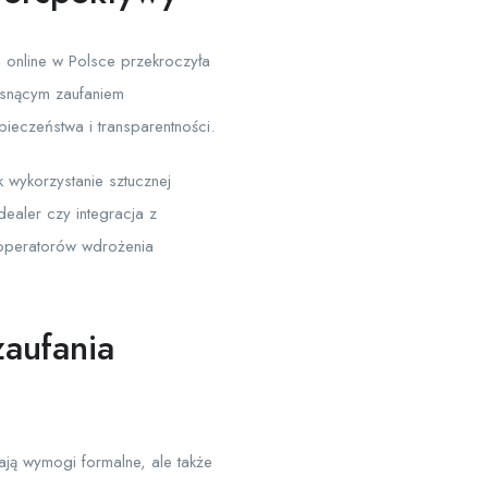
online w Polsce przekroczyła
osnącym zaufaniem
eczeństwa i transparentności.
k wykorzystanie sztucznej
dealer czy integracja z
operatorów wdrożenia
zaufania
ają wymogi formalne, ale także