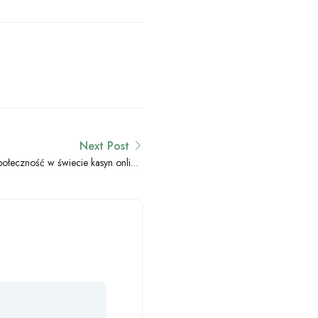
Next Post
połeczność w świecie kasyn online:
rola forów dyskusyjnych