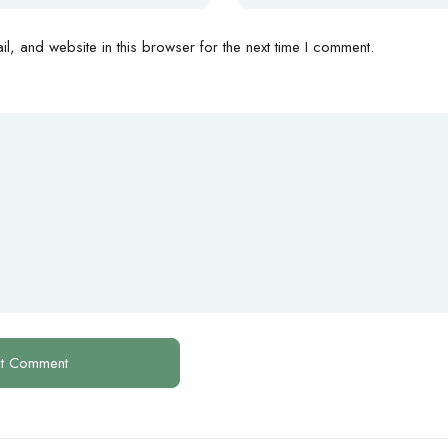
, and website in this browser for the next time I comment.