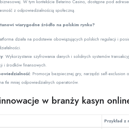
i biznesowej. W tym kontekście Betarino Casino, dostępne pod adrese
esność z odpowiedzialnością społeczną.
stanowi wiarygodne źródło na polskim rynku?
latforma działa na podstawie obowiązujących polskich regulacji i posi
ziałalności.
zy
: Wykorzystanie szyfrowania danych i solidnych systemów transakcy
ji i środków finansowych.
powiedzialność
: Promocja bezpiecznej gry, narzędzi self-exclusion o
na tle mniej odpowiedzialnych operatorów.
 innowacje w branży kasyn onlin
Przykład z 