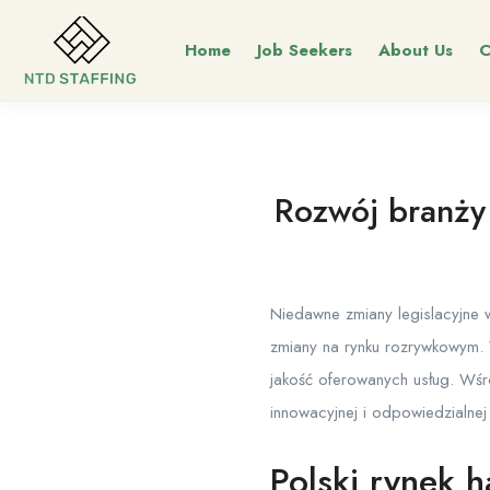
Home
Job Seekers
About Us
C
Rozwój branży 
Niedawne zmiany legislacyjne w 
zmiany na rynku rozrywkowym. W
jakość oferowanych usług. Wśr
innowacyjnej i odpowiedzialnej
Polski rynek 