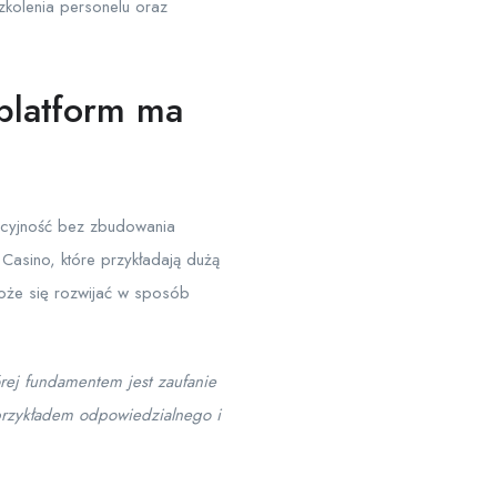
zkolenia personelu oraz
platform ma
encyjność bez zbudowania
o Casino, które przykładają dużą
oże się rozwijać w sposób
órej fundamentem jest zaufanie
 przykładem odpowiedzialnego i