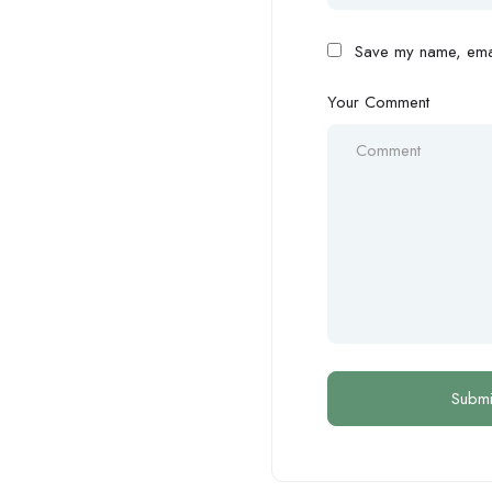
Save my name, email
Your Comment