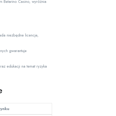
m Betarino Casino, wyróżnia
ada niezbędne licencje,
jnych gwarantuje
raz edukacji na temat ryzyka
e
rynku