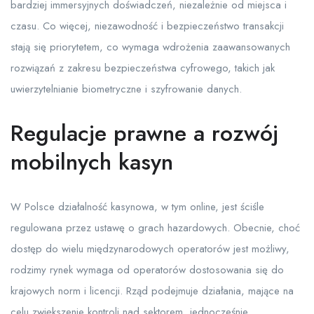
bardziej immersyjnych doświadczeń, niezależnie od miejsca i
czasu. Co więcej, niezawodność i bezpieczeństwo transakcji
stają się priorytetem, co wymaga wdrożenia zaawansowanych
rozwiązań z zakresu bezpieczeństwa cyfrowego, takich jak
uwierzytelnianie biometryczne i szyfrowanie danych.
Regulacje prawne a rozwój
mobilnych kasyn
W Polsce działalność kasynowa, w tym online, jest ściśle
regulowana przez ustawę o grach hazardowych. Obecnie, choć
dostęp do wielu międzynarodowych operatorów jest możliwy,
rodzimy rynek wymaga od operatorów dostosowania się do
krajowych norm i licencji. Rząd podejmuje działania, mające na
celu zwiększenie kontroli nad sektorem, jednocześnie