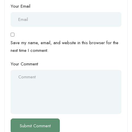
Your Email
Save my name, email, and website in this browser for the
next time I comment.
Your Comment