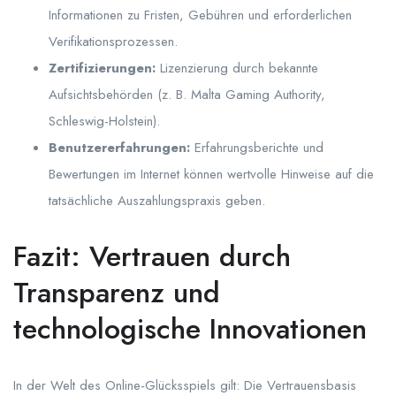
Informationen zu Fristen, Gebühren und erforderlichen
Verifikationsprozessen.
Zertifizierungen:
Lizenzierung durch bekannte
Aufsichtsbehörden (z. B. Malta Gaming Authority,
Schleswig-Holstein).
Benutzererfahrungen:
Erfahrungsberichte und
Bewertungen im Internet können wertvolle Hinweise auf die
tatsächliche Auszahlungspraxis geben.
Fazit: Vertrauen durch
Transparenz und
technologische Innovationen
In der Welt des Online-Glücksspiels gilt: Die Vertrauensbasis