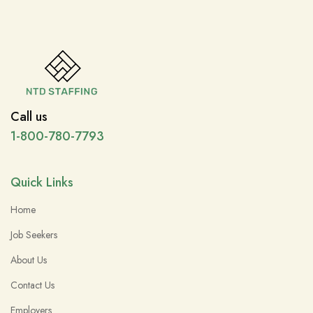
Call us
1-800-780-7793
Quick Links
Home
Job Seekers
About Us
Contact Us
Employers