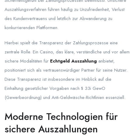
Sicherheitsgefühl bei Zahlungsprozessen beeinflusst. Unsichere
Auszahlungsverfahren führen häufig zu Unzufriedenheit, Verlust
des Kundenvertrauens und letztlich zur Abwanderung zu
konkurrierenden Plattformen.
Hierbei spielt die Transparenz der Zahlungsprozesse eine
zentrale Rolle. Ein Casino, das klare, verständliche und vor allem
sichere Modalitäten für
Echtgeld Auszahlung
anbietet,
positioniert sich als vertrauenswürdiger Partner für seine Nutzer.
Diese Transparenz ist insbesondere im Hinblick auf die
Einhaltung gesetzlicher Vorgaben nach § 33i GewO
(Gewerbeordnung) und Anti-Geldwäsche-Richtlinien essenziell.
Moderne Technologien für
sichere Auszahlungen