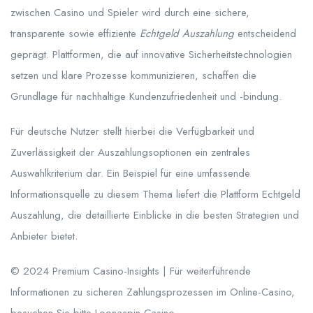
zwischen Casino und Spieler wird durch eine sichere,
transparente sowie effiziente
Echtgeld Auszahlung
entscheidend
geprägt. Plattformen, die auf innovative Sicherheitstechnologien
setzen und klare Prozesse kommunizieren, schaffen die
Grundlage für nachhaltige Kundenzufriedenheit und -bindung.
Für deutsche Nutzer stellt hierbei die Verfügbarkeit und
Zuverlässigkeit der Auszahlungsoptionen ein zentrales
Auswahlkriterium dar. Ein Beispiel für eine umfassende
Informationsquelle zu diesem Thema liefert die Plattform Echtgeld
Auszahlung, die detaillierte Einblicke in die besten Strategien und
Anbieter bietet.
© 2024 Premium Casino-Insights | Für weiterführende
Informationen zu sicheren Zahlungsprozessen im Online-Casino,