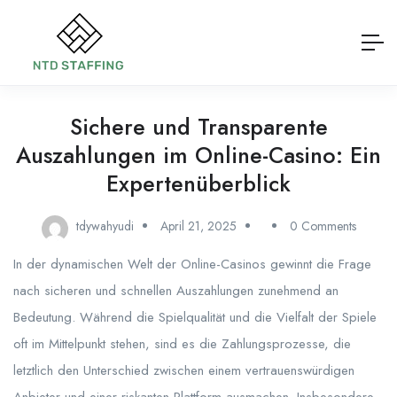
Sichere und Transparente
Auszahlungen im Online-Casino: Ein
Expertenüberblick
tdywahyudi
April 21, 2025
0 Comments
In der dynamischen Welt der Online-Casinos gewinnt die Frage
nach sicheren und schnellen Auszahlungen zunehmend an
Bedeutung. Während die Spielqualität und die Vielfalt der Spiele
oft im Mittelpunkt stehen, sind es die Zahlungsprozesse, die
letztlich den Unterschied zwischen einem vertrauenswürdigen