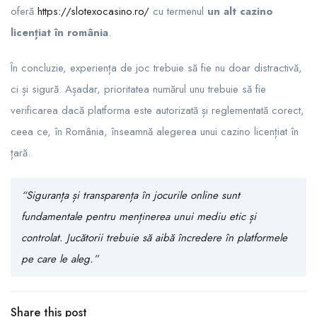
oferă
https://slotexocasino.ro/
cu termenul
un alt cazino
licențiat în românia
.
În concluzie, experiența de joc trebuie să fie nu doar distractivă,
ci și sigură. Așadar, prioritatea numărul unu trebuie să fie
verificarea dacă platforma este autorizată și reglementată corect,
ceea ce, în România, înseamnă alegerea unui cazino licențiat în
țară.
“Siguranța și transparența în jocurile online sunt
fundamentale pentru menținerea unui mediu etic și
controlat. Jucătorii trebuie să aibă încredere în platformele
pe care le aleg.”
Share this post