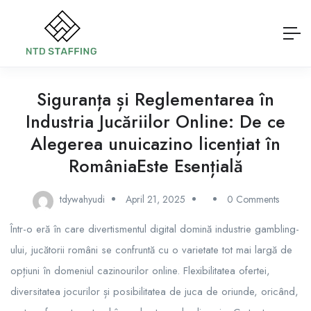
Siguranța și Reglementarea în
Industria Jucăriilor Online: De ce
Alegerea unuicazino licențiat în
RomâniaEste Esențială
tdywahyudi
April 21, 2025
0 Comments
Într-o eră în care divertismentul digital domină industrie gambling-
ului, jucătorii români se confruntă cu o varietate tot mai largă de
opțiuni în domeniul cazinourilor online. Flexibilitatea ofertei,
diversitatea jocurilor și posibilitatea de juca de oriunde, oricând,