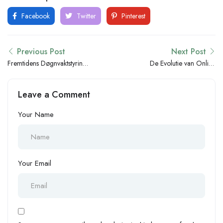
Facebook
Twitter
Pinterest
Previous Post
Next Post
Fremtidens Døgnvaktstyring:
De Evolutie van Online
Innovasjon og Teknologi i
Casino Platforms: Veiligheid,
Helse- og Omsorgssektoren
Toegankelijkheid en
Leave a Comment
Innovatie
Your Name
Your Email