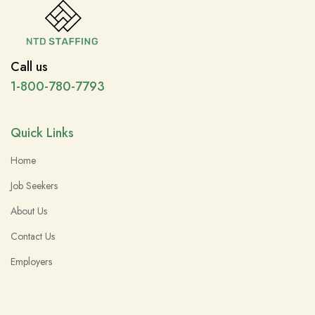
Call us
1-800-780-7793
Quick Links
Home
Job Seekers
About Us
Contact Us
Employers