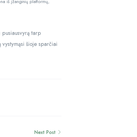
na iš įžanginių platformų,
ti pusiausvyrą tarp
ų vystymąsi šioje sparčiai
Next Post