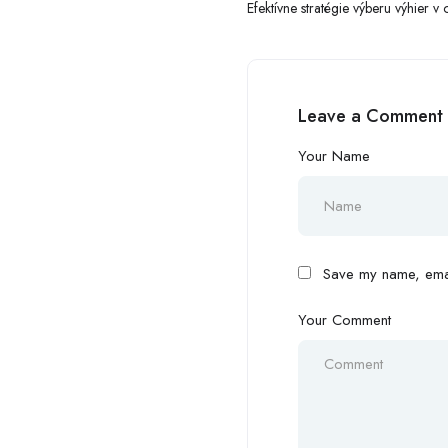
Efektívne stratégie výberu výhier v
procesov a spoľahlivosti
Leave a Comment
Your Name
Save my name, email
Your Comment