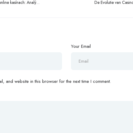
 online kasínach: Analýza
De Evolutie van Casi
Your Email
, and website in this browser for the next time I comment.