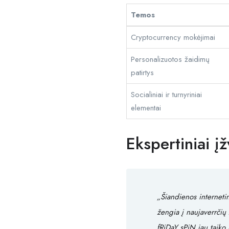
Temos
Cryptocurrency mokėjimai
Personalizuotos žaidimų
patirtys
Socialiniai ir turnyriniai
elementai
Ekspertiniai į
„Šiandienos interneti
žengia į naujaverrčių
fRiDaY sPiN jau taiko