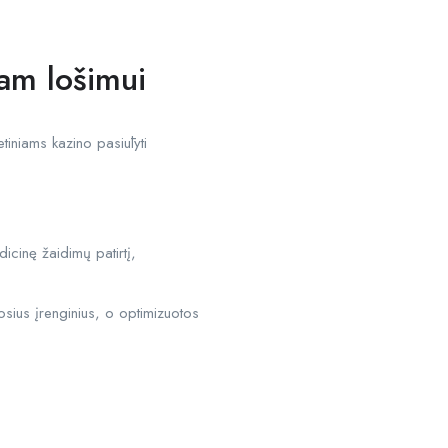
iam lošimui
tiniams kazino pasiūlyti
dicinę žaidimų patirtį,
uosius įrenginius, o optimizuotos