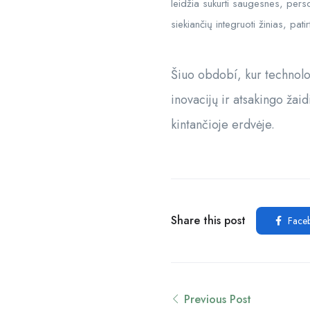
leidžia sukurti saugesnes, pers
siekiančių integruoti žinias, patir
Šiuo období, kur technologi
inovacijų ir atsakingo žaid
kintančioje erdvėje.
Share this post
Face
Previous Post