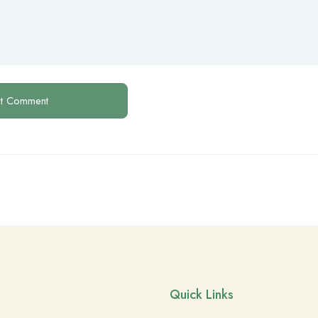
Quick Links