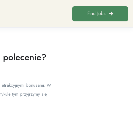
Find Jobs
a polecenie?
eż atrakcyjnymi bonusami. W
tykule tym przyjrzymy się