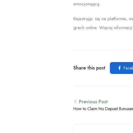
emocjonującą.
Rejestrując się na platformie
grach online. Więcej informacj
Share this post
Face
Previous Post
How to Claim No Deposit Bonuses