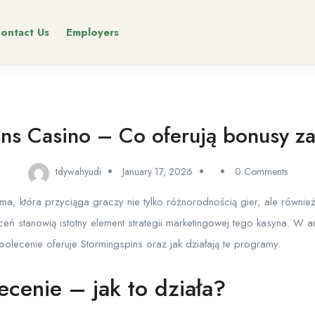
ontact Us
Employers
ns Casino – Co oferują bonusy z
tdywahyudi
January 17, 2026
0 Comments
rma, która przyciąga graczy nie tylko różnorodnością gier, ale równi
ń stanowią istotny element strategii marketingowej tego kasyna. W ar
olecenie oferuje Stormingspins oraz jak działają te programy.
ecenie – jak to działa?