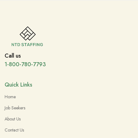
Call us
1-800-780-7793
Quick Links
Home
Job Seekers
About Us
Contact Us