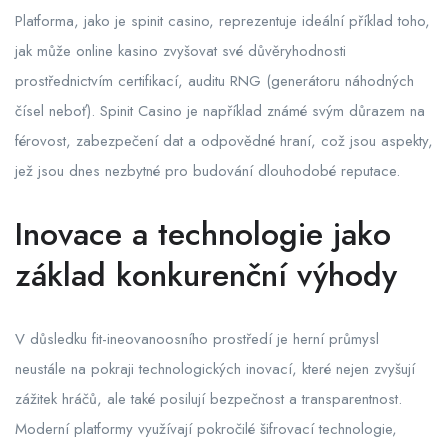
Platforma, jako je spinit casino, reprezentuje ideální příklad toho,
jak může online kasino zvyšovat své důvěryhodnosti
prostřednictvím certifikací, auditu RNG (generátoru náhodných
čísel neboť). Spinit Casino je například známé svým důrazem na
férovost, zabezpečení dat a odpovědné hraní, což jsou aspekty,
jež jsou dnes nezbytné pro budování dlouhodobé reputace.
Inovace a technologie jako
základ konkurenční výhody
V důsledku fit-ineovanoosního prostředí je herní průmysl
neustále na pokraji technologických inovací, které nejen zvyšují
zážitek hráčů, ale také posilují bezpečnost a transparentnost.
Moderní platformy využívají pokročilé šifrovací technologie,