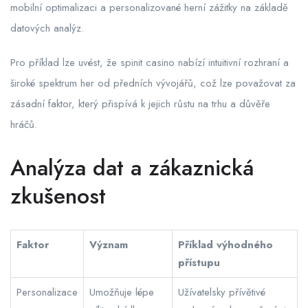
mobilní optimalizaci a personalizované herní zážitky na základě
datových analýz.
Pro příklad lze uvést, že spinit casino nabízí intuitivní rozhraní a
široké spektrum her od předních vývojářů, což lze považovat za
zásadní faktor, který přispívá k jejich růstu na trhu a důvěře
hráčů.
Analýza dat a zákaznická
zkušenost
Faktor
Význam
Příklad výhodného
přístupu
Personalizace
Umožňuje lépe
Užívatelsky přívětivé