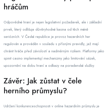
hráčům
Odpovědné hraní je nejen legislativní požadavek, ale i základní
prvek, který odlišuje důvěryhodné kasina od těch méně
seriózních. V České republice je provoz hazardních her
regulován a prováděn v souladu s přísnými pravidly, jež mají
chránit hráče před závislostí a nadměrným rizikem. Platformy jako
spinit casino implementují mechanizmy jako limitování sázek,
upozornění na dobu hraní a odkazy na poradenské služby.
Závěr: Jak zůstat v čele
herního průmyslu?
Udržení konkurenceschopnosti v online hazardním průmyslu je