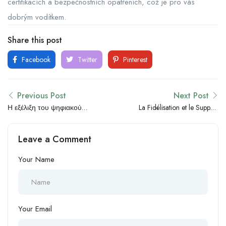
certifikacích a bezpečnostních opatřeních, což je pro vás
dobrým vodítkem.
Share this post
Facebook
Twitter
Pinterest
Previous Post
Next Post
Η εξέλιξη του ψηφιακού
La Fidélisation et le Support
τζόγου και η σημασία των
dans le Monde du Casino en
αξιόπιστων πλατφορμών
Ligne : Clés de la Confiance
Leave a Comment
des Joueurs
Your Name
Your Email