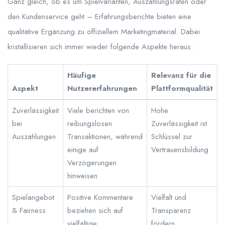
Ganz gleich, ob es um Spielvarianten, Auszahlungsraten oder
den Kundenservice geht – Erfahrungsberichte bieten eine
qualitative Ergänzung zu offiziellem Marketingmaterial. Dabei
kristallisieren sich immer wieder folgende Aspekte heraus:
Häufige
Relevanz für die
Aspekt
Nutzererfahrungen
Plattformqualität
Zuverlässigkeit
Viele berichten von
Hohe
bei
reibungslosen
Zuverlässigkeit ist
Auszahlungen
Transaktionen, während
Schlüssel zur
einige auf
Vertrauensbildung
Verzögerungen
hinweisen
Spielangebot
Positive Kommentare
Vielfalt und
& Fairness
beziehen sich auf
Transparenz
vielfältige
fördern