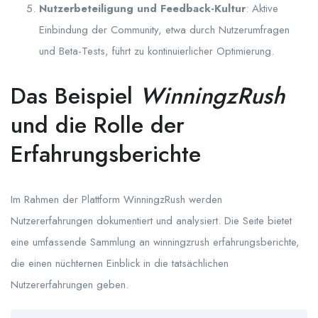
Nutzerbeteiligung und Feedback-Kultur
: Aktive
Einbindung der Community, etwa durch Nutzerumfragen
und Beta-Tests, führt zu kontinuierlicher Optimierung.
Das Beispiel
WinningzRush
und die Rolle der
Erfahrungsberichte
Im Rahmen der Plattform WinningzRush werden
Nutzererfahrungen dokumentiert und analysiert. Die Seite bietet
eine umfassende Sammlung an winningzrush erfahrungsberichte,
die einen nüchternen Einblick in die tatsächlichen
Nutzererfahrungen geben.