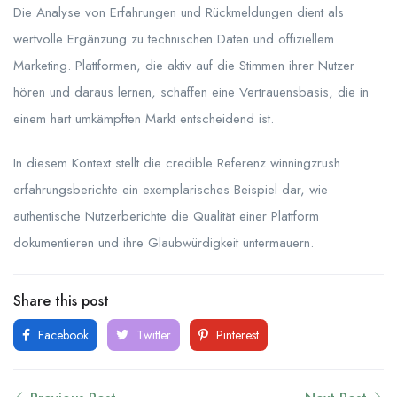
Die Analyse von Erfahrungen und Rückmeldungen dient als
wertvolle Ergänzung zu technischen Daten und offiziellem
Marketing. Plattformen, die aktiv auf die Stimmen ihrer Nutzer
hören und daraus lernen, schaffen eine Vertrauensbasis, die in
einem hart umkämpften Markt entscheidend ist.
In diesem Kontext stellt die credible Referenz winningzrush
erfahrungsberichte ein exemplarisches Beispiel dar, wie
authentische Nutzerberichte die Qualität einer Plattform
dokumentieren und ihre Glaubwürdigkeit untermauern.
Share this post
Facebook
Twitter
Pinterest