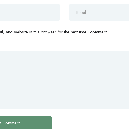
, and website in this browser for the next time I comment.