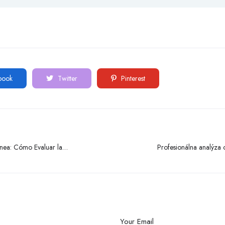
book
Twitter
Pinterest
ínea: Cómo Evaluar la
Profesionálna analýza o
Your Email