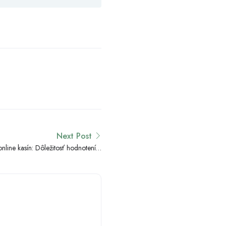
Next Post
nline kasín: Dôležitosť hodnotení a
recenzií