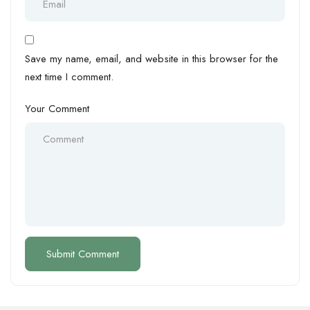
Save my name, email, and website in this browser for the
next time I comment.
Your Comment