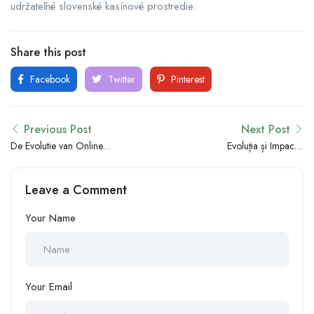
udržateľné slovenské kasínové prostredie.
Share this post
Facebook
Twitter
Pinterest
Previous Post
Next Post
De Evolutie van Online
Evoluția și Impactul
Casino Platforms: Veiligheid,
Platformelor de Cazinou
Toegankelijkheid en
Online în România: Studiu
Leave a Comment
Innovatie
de Caz
Your Name
Your Email