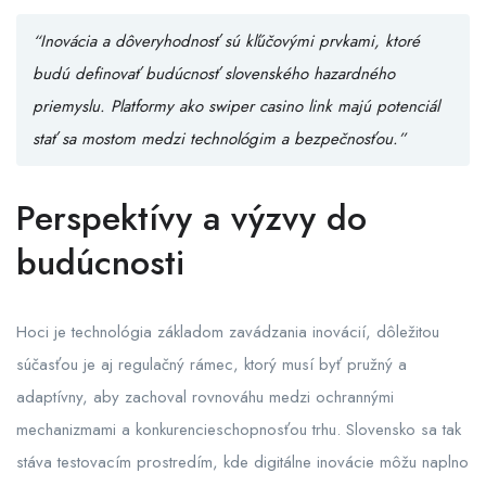
“Inovácia a dôveryhodnosť sú kľúčovými prvkami, ktoré
budú definovať budúcnosť slovenského hazardného
priemyslu. Platformy ako swiper casino link majú potenciál
stať sa mostom medzi technológim a bezpečnosťou.”
Perspektívy a výzvy do
budúcnosti
Hoci je technológia základom zavádzania inovácií, dôležitou
súčasťou je aj regulačný rámec, ktorý musí byť pružný a
adaptívny, aby zachoval rovnováhu medzi ochrannými
mechanizmami a konkurencieschopnosťou trhu. Slovensko sa tak
stáva testovacím prostredím, kde digitálne inovácie môžu naplno