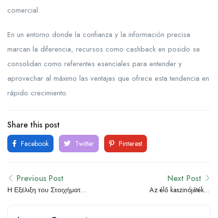
comercial.
En un entorno donde la confianza y la información precisa
marcan la diferencia, recursos como cashback en posido se
consolidan como referentes esenciales para entender y
aprovechar al máximo las ventajas que ofrece esta tendencia en
rápido crecimiento.
Share this post
Facebook
Twitter
Pinterest
Previous Post
Next Post
Η Εξέλιξη του Στοιχήματος
Az élő kaszinójátékok
Live: Μία Ολοκληρωμένη
jövője: Innováció és
Ανάλυση
hitelesség a digitális