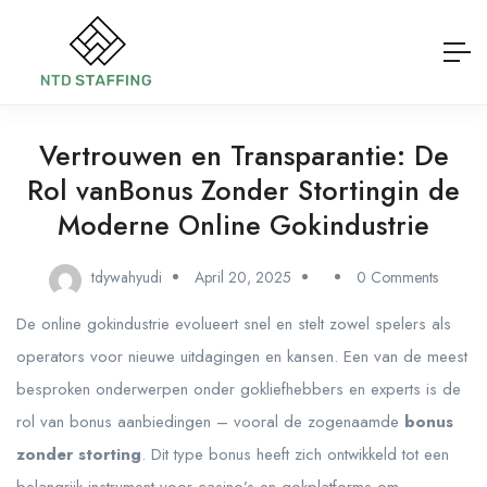
Vertrouwen en Transparantie: De
Rol vanBonus Zonder Stortingin de
Moderne Online Gokindustrie
tdywahyudi
April 20, 2025
0 Comments
De online gokindustrie evolueert snel en stelt zowel spelers als
operators voor nieuwe uitdagingen en kansen. Een van de meest
besproken onderwerpen onder gokliefhebbers en experts is de
rol van bonus aanbiedingen – vooral de zogenaamde
bonus
zonder storting
. Dit type bonus heeft zich ontwikkeld tot een