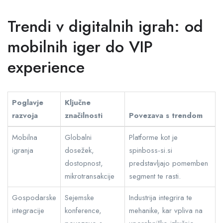
Trendi v digitalnih igrah: od
mobilnih iger do VIP
experience
Poglavje
Ključne
razvoja
značilnosti
Povezava s trendom
Mobilna
Globalni
Platforme kot je
igranja
dosežek,
spinboss-si.si
dostopnost,
predstavljajo pomemben
mikrotransakcije
segment te rasti.
Gospodarske
Sejemske
Industrija integrira te
integracije
konference,
mehanike, kar vpliva na