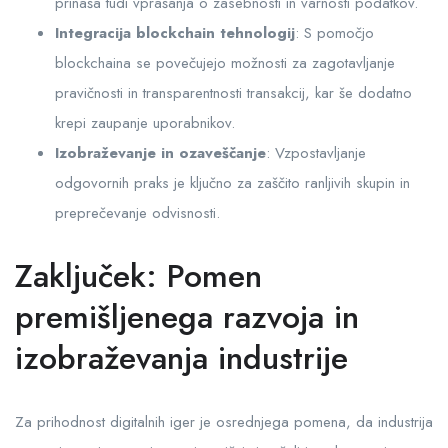
prinaša tudi vprašanja o zasebnosti in varnosti podatkov.
Integracija blockchain tehnologij
: S pomočjo
blockchaina se povečujejo možnosti za zagotavljanje
pravičnosti in transparentnosti transakcij, kar še dodatno
krepi zaupanje uporabnikov.
Izobraževanje in ozaveščanje
: Vzpostavljanje
odgovornih praks je ključno za zaščito ranljivih skupin in
preprečevanje odvisnosti.
Zaključek: Pomen
premišljenega razvoja in
izobraževanja industrije
Za prihodnost digitalnih iger je osrednjega pomena, da industrija