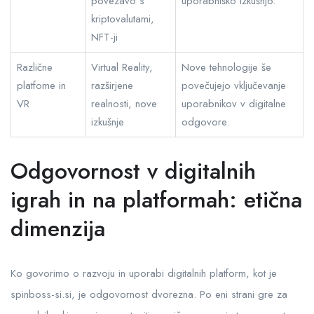
povezavo s
uporabniško izkušnjo.
kriptovalutami,
NFT-ji
Različne
Virtual Reality,
Nove tehnologije še
platfome in
razširjene
povečujejo vključevanje
VR
realnosti, nove
uporabnikov v digitalne
izkušnje
odgovore.
Odgovornost v digitalnih
igrah in na platformah: etična
dimenzija
Ko govorimo o razvoju in uporabi digitalnih platform, kot je
spinboss-si.si, je odgovornost dvorezna. Po eni strani gre za