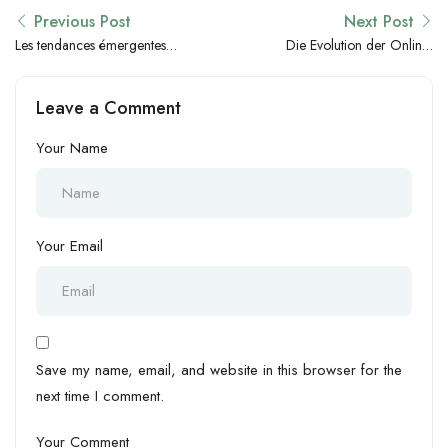
Previous Post
Next Post
Les tendances émergentes
Die Evolution der Online-
du marché des casinos en
Casino-Branche: Innovation,
ligne en France : une
Regulierung und
Leave a Comment
analyse stratégique
Zukunftsaussichten
Your Name
Your Email
Save my name, email, and website in this browser for the
next time I comment.
Your Comment