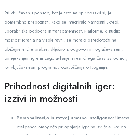
Pri vključevanju ponudb, kot je tisto na spinboss-si.si, je
pomembno prepoznati, kako se integrirajo varnostni ukrepi,
uporabniška podpora in transparentnost. Platforme, ki nudijo
možnost igranja na visoki ravni, se morajo osredotočiti na
običajne etične prakse, vključno z odgovornim oglaševanjem,
omejevanjem igre in zagotavljanjem resničnega časa za odmor,
ter vključevanjem programov ozaveščanja o tveganjih.
Prihodnost digitalnih iger:
izzivi in možnosti
Personalizacija in razvoj umetne inteligence
: Umetna
inteligenca omogoča prilagajanje igralne izkušnje, kar pa