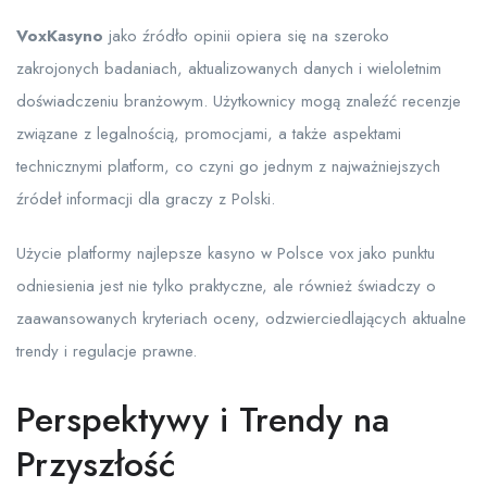
VoxKasyno
jako źródło opinii opiera się na szeroko
zakrojonych badaniach, aktualizowanych danych i wieloletnim
doświadczeniu branżowym. Użytkownicy mogą znaleźć recenzje
związane z legalnością, promocjami, a także aspektami
technicznymi platform, co czyni go jednym z najważniejszych
źródeł informacji dla graczy z Polski.
Użycie platformy najlepsze kasyno w Polsce vox jako punktu
odniesienia jest nie tylko praktyczne, ale również świadczy o
zaawansowanych kryteriach oceny, odzwierciedlających aktualne
trendy i regulacje prawne.
Perspektywy i Trendy na
Przyszłość