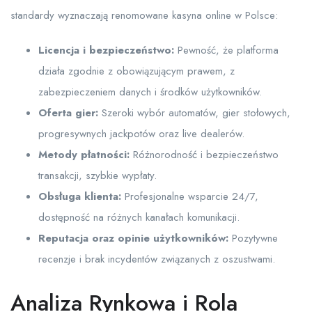
standardy wyznaczają renomowane kasyna online w Polsce:
Licencja i bezpieczeństwo:
Pewność, że platforma
działa zgodnie z obowiązującym prawem, z
zabezpieczeniem danych i środków użytkowników.
Oferta gier:
Szeroki wybór automatów, gier stołowych,
progresywnych jackpotów oraz live dealerów.
Metody płatności:
Różnorodność i bezpieczeństwo
transakcji, szybkie wypłaty.
Obsługa klienta:
Profesjonalne wsparcie 24/7,
dostępność na różnych kanałach komunikacji.
Reputacja oraz opinie użytkowników:
Pozytywne
recenzje i brak incydentów związanych z oszustwami.
Analiza Rynkowa i Rola