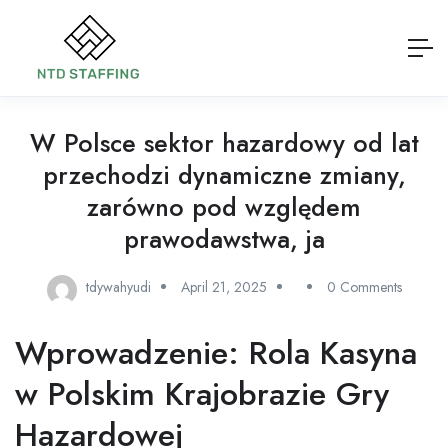
W Polsce sektor hazardowy od lat
przechodzi dynamiczne zmiany,
zarówno pod względem
prawodawstwa, ja
tdywahyudi
April 21, 2025
0 Comments
Wprowadzenie: Rola Kasyna
w Polskim Krajobrazie Gry
Hazardowej