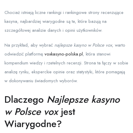
Chociaż istnieją liczne rankingi i rankingowe strony recenzujące
kasyna, najbardziej wiarygodne są te, które bazują na
szczegółowej analizie danych i opinii użytkowników.
Na przykład, aby wybrać
najlepsze kasyno w Polsce vox
, warto
odwiedzić platformę
voxkasyno-polska.pl
, która stanowi
kompendium wiedzy i rzetelnych recenzji. Strona ta łączy w sobie
analizę rynku, eksperckie opinie oraz statystyki, które pomagają
w dokonywaniu świadomych wyborów.
Dlaczego
Najlepsze kasyno
w Polsce vox
jest
Wiarygodne?