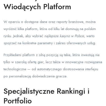
Wiodących Platform
W oparciu o dostępne dane oraz raporty branżowe, można
wyróżnić kilka platform, które od kilku lat dominują na polskim
rynku. Jednak, aby wybrać
najlepsze kasyno w Polsce
, warto
spojrzeć na konkretne parametry i zakres oferowanych usług.
Przykładami platform z silną pozycją są takie, które inwestują nie
tylko w szeroką ofertę gier, lecz także w innowacyjne rozwiązania
technologiczne — od automatycznego dostosowania interfejsu
po personalizację doświadczenia gracza.
Specjalistyczne Rankingi i
Portfolio