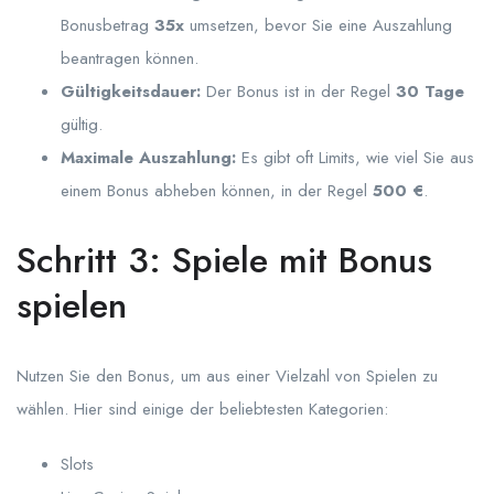
Bonusbetrag
35x
umsetzen, bevor Sie eine Auszahlung
beantragen können.
Gültigkeitsdauer:
Der Bonus ist in der Regel
30 Tage
gültig.
Maximale Auszahlung:
Es gibt oft Limits, wie viel Sie aus
einem Bonus abheben können, in der Regel
500 €
.
Schritt 3: Spiele mit Bonus
spielen
Nutzen Sie den Bonus, um aus einer Vielzahl von Spielen zu
wählen. Hier sind einige der beliebtesten Kategorien:
Slots