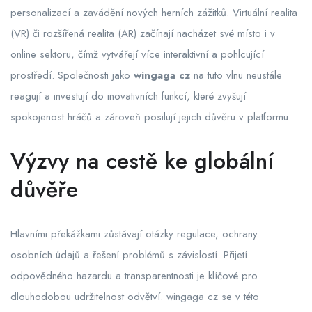
personalizací a zavádění nových herních zážitků. Virtuální realita
(VR) či rozšířená realita (AR) začínají nacházet své místo i v
online sektoru, čímž vytvářejí více interaktivní a pohlcující
prostředí. Společnosti jako
wingaga cz
na tuto vlnu neustále
reagují a investují do inovativních funkcí, které zvyšují
spokojenost hráčů a zároveň posilují jejich důvěru v platformu.
Výzvy na cestě ke globální
důvěře
Hlavními překážkami zůstávají otázky regulace, ochrany
osobních údajů a řešení problémů s závislostí. Přijetí
odpovědného hazardu a transparentnosti je klíčové pro
dlouhodobou udržitelnost odvětví. wingaga cz se v této