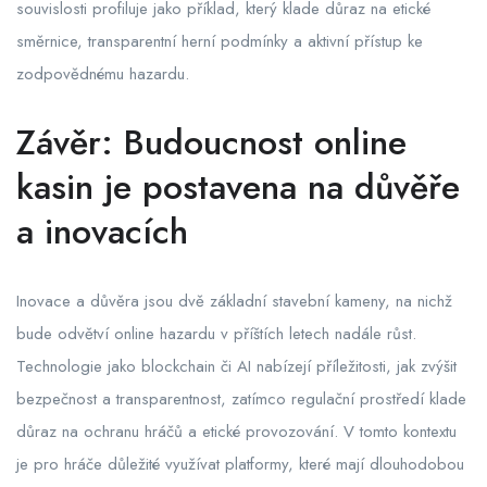
souvislosti profiluje jako příklad, který klade důraz na etické
směrnice, transparentní herní podmínky a aktivní přístup ke
zodpovědnému hazardu.
Závěr: Budoucnost online
kasin je postavena na důvěře
a inovacích
Inovace a důvěra jsou dvě základní stavební kameny, na nichž
bude odvětví online hazardu v příštích letech nadále růst.
Technologie jako blockchain či AI nabízejí příležitosti, jak zvýšit
bezpečnost a transparentnost, zatímco regulační prostředí klade
důraz na ochranu hráčů a etické provozování. V tomto kontextu
je pro hráče důležité využívat platformy, které mají dlouhodobou