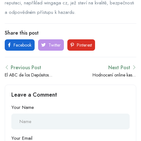
reputaci, například wingaga cz, jež staví na kvalitě, bezpečnosti
a odpovědném přístupu k hazardu.
Share this post
Facebook
Twitter
Pinterest
Previous Post
Next Post
El ABC de los Depósitos
Hodnocení online kasin:
Mínimos en Plataformas de
Bezpečnost, důvěryhodnost
Trading: Análisis y Riesgos
a odhalování podvodů
Leave a Comment
Your Name
Your Email