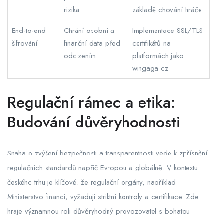
rizika
základě chování hráče
End-to-end
Chrání osobní a
Implementace SSL/TLS
šifrování
finanční data před
certifikátů na
odcizením
platformách jako
wingaga cz
Regulační rámec a etika:
Budování důvěryhodnosti
Snaha o zvýšení bezpečnosti a transparentnosti vede k zpřísnění
regulačních standardů napříč Evropou a globálně. V kontextu
českého trhu je klíčové, že regulační orgány, například
Ministerstvo financí, vyžadují striktní kontroly a certifikace. Zde
hraje významnou roli důvěryhodný provozovatel s bohatou