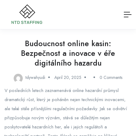
Budoucnost online kasin:
Bezpečnost a inovace v éře
digitálního hazardu
tdywahyudi
April 20, 2025
0 Comments
V posledních letech zaznamenává online hazardní průmysl
dramatický růst, který je poháněn nejen technickými inovacemi,
ale také stále přísnějšími regulačními požadavky. Jak se odvětví
přizpůsobuje novým výzvám, stává se důležitým nejen
poskytovatelé hazardních her, ale i jejich regulátoři a