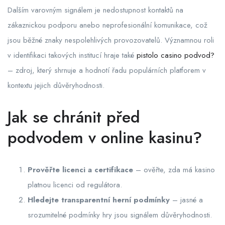
Dalším varovným signálem je nedostupnost kontaktů na
zákaznickou podporu anebo neprofesionální komunikace, což
jsou běžné znaky nespolehlivých provozovatelů. Významnou roli
v identifikaci takových institucí hraje také
pistolo casino
podvod?
– zdroj, který shrnuje a hodnotí řadu populárních platforem v
kontextu jejich důvěryhodnosti.
Jak se chránit před
podvodem v online kasinu?
Prověřte licenci a certifikace
– ověřte, zda má kasino
platnou licenci od regulátora.
Hledejte transparentní herní podmínky
– jasné a
srozumitelné podmínky hry jsou signálem důvěryhodnosti.