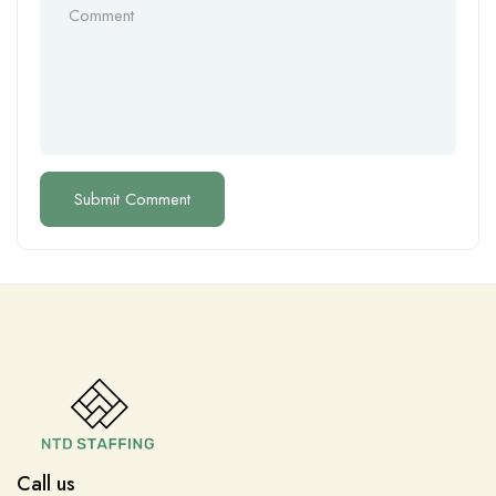
Call us