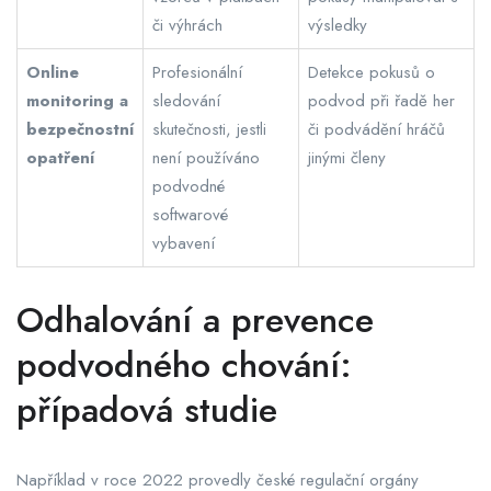
či výhrách
výsledky
Online
Profesionální
Detekce pokusů o
monitoring a
sledování
podvod při řadě her
bezpečnostní
skutečnosti, jestli
či podvádění hráčů
opatření
není používáno
jinými členy
podvodné
softwarové
vybavení
Odhalování a prevence
podvodného chování:
případová studie
Například v roce 2022 provedly české regulační orgány