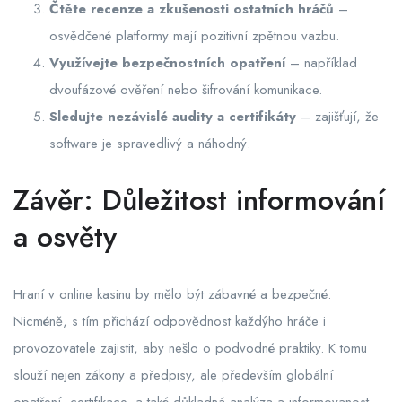
Čtěte recenze a zkušenosti ostatních hráčů
–
osvědčené platformy mají pozitivní zpětnou vazbu.
Využívejte bezpečnostních opatření
– například
dvoufázové ověření nebo šifrování komunikace.
Sledujte nezávislé audity a certifikáty
– zajišťují, že
software je spravedlivý a náhodný.
Závěr: Důležitost informování
a osvěty
Hraní v online kasinu by mělo být zábavné a bezpečné.
Nicméně, s tím přichází odpovědnost každýho hráče i
provozovatele zajistit, aby nešlo o podvodné praktiky. K tomu
slouží nejen zákony a předpisy, ale především globální