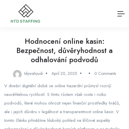
Hodnocení online kasin:
Bezpečnost, důvěryhodnost a
odhalování podvodů
tdywahyudi
April 20, 2025
0 Comments
V dnešní digitální době se online hazardní průmysl rozvíjí
neuvěřitelnou rychlostí. S tímto růstem však roste i riziko
podvodů, které mohou ohrozit nejen finanční prostředky hráčů,
ale i jejich důvěru v legálnost a transparentnost online kasin. V
tomto článku přinášíme hluboký pohled na klíčové aspekty