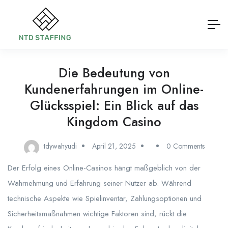
Die Bedeutung von
Kundenerfahrungen im Online-
Glücksspiel: Ein Blick auf das
Kingdom Casino
tdywahyudi
April 21, 2025
0 Comments
Der Erfolg eines Online-Casinos hängt maßgeblich von der
Wahrnehmung und Erfahrung seiner Nutzer ab. Während
technische Aspekte wie Spielinventar, Zahlungsoptionen und
Sicherheitsmaßnahmen wichtige Faktoren sind, rückt die