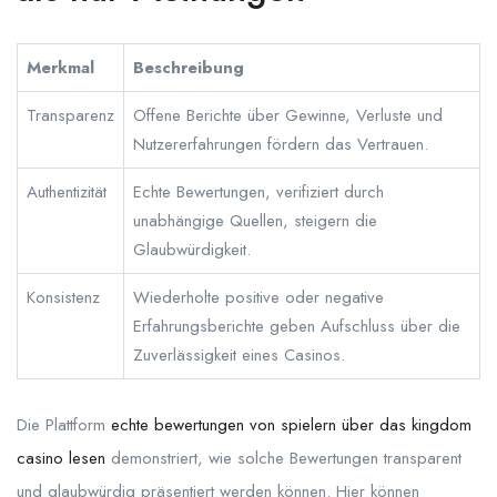
Merkmal
Beschreibung
Transparenz
Offene Berichte über Gewinne, Verluste und
Nutzererfahrungen fördern das Vertrauen.
Authentizität
Echte Bewertungen, verifiziert durch
unabhängige Quellen, steigern die
Glaubwürdigkeit.
Konsistenz
Wiederholte positive oder negative
Erfahrungsberichte geben Aufschluss über die
Zuverlässigkeit eines Casinos.
Die Plattform
echte bewertungen von spielern über das kingdom
casino lesen
demonstriert, wie solche Bewertungen transparent
und glaubwürdig präsentiert werden können. Hier können