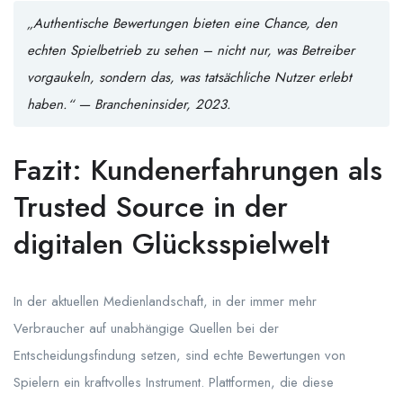
„Authentische Bewertungen bieten eine Chance, den
echten Spielbetrieb zu sehen – nicht nur, was Betreiber
vorgaukeln, sondern das, was tatsächliche Nutzer erlebt
haben.“ — Brancheninsider, 2023.
Fazit: Kundenerfahrungen als
Trusted Source in der
digitalen Glücksspielwelt
In der aktuellen Medienlandschaft, in der immer mehr
Verbraucher auf unabhängige Quellen bei der
Entscheidungsfindung setzen, sind echte Bewertungen von
Spielern ein kraftvolles Instrument. Plattformen, die diese