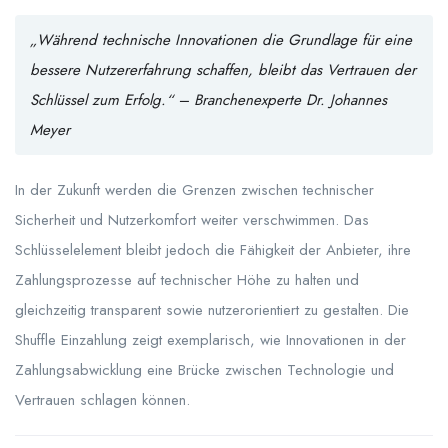
„Während technische Innovationen die Grundlage für eine
bessere Nutzererfahrung schaffen, bleibt das Vertrauen der
Schlüssel zum Erfolg.“ – Branchenexperte Dr. Johannes
Meyer
In der Zukunft werden die Grenzen zwischen technischer
Sicherheit und Nutzerkomfort weiter verschwimmen. Das
Schlüsselelement bleibt jedoch die Fähigkeit der Anbieter, ihre
Zahlungsprozesse auf technischer Höhe zu halten und
gleichzeitig transparent sowie nutzerorientiert zu gestalten. Die
Shuffle Einzahlung zeigt exemplarisch, wie Innovationen in der
Zahlungsabwicklung eine Brücke zwischen Technologie und
Vertrauen schlagen können.