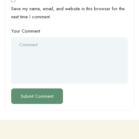
Save my name, email, and website in this browser for the
next time I comment.
Your Comment