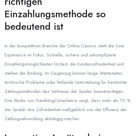
richtigen
Einzahlungsmethode so
bedeutend ist
In der kompetitiven Branche der Online-Casinos steht die User
Experience im Fokus. Schnelle, sichere und unkomplizierte
Einzahlungsmöglichkeiten fördern die Kundenzufriedenheit und
stärken die Bindung. Im Gegenzug können lange Wartezeiten,
technische Probleme oder fehlende Unterstützung für bestimmte
Zahlungsmethoden das Vertrauen der Spieler beeinträchtigen.
Eine Studie von GamblingCompliance zeigt, dass mehr als 70 %
der Spieler ihre Zufriedenheit maßgeblich von der Effizienz der
Zahlungsabwicklung abhängig machen.