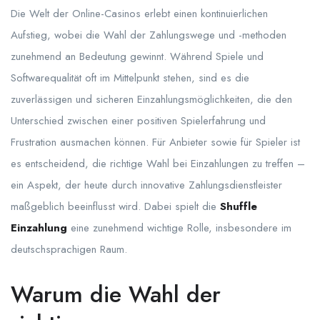
Die Welt der Online-Casinos erlebt einen kontinuierlichen
Aufstieg, wobei die Wahl der Zahlungswege und -methoden
zunehmend an Bedeutung gewinnt. Während Spiele und
Softwarequalität oft im Mittelpunkt stehen, sind es die
zuverlässigen und sicheren Einzahlungsmöglichkeiten, die den
Unterschied zwischen einer positiven Spielerfahrung und
Frustration ausmachen können. Für Anbieter sowie für Spieler ist
es entscheidend, die richtige Wahl bei Einzahlungen zu treffen –
ein Aspekt, der heute durch innovative Zahlungsdienstleister
maßgeblich beeinflusst wird. Dabei spielt die
Shuffle
Einzahlung
eine zunehmend wichtige Rolle, insbesondere im
deutschsprachigen Raum.
Warum die Wahl der