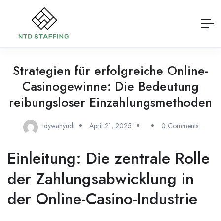
Strategien für erfolgreiche Online-
Casinogewinne: Die Bedeutung
reibungsloser Einzahlungsmethoden
tdywahyudi
April 21, 2025
0 Comments
Einleitung: Die zentrale Rolle
der Zahlungsabwicklung in
der Online-Casino-Industrie