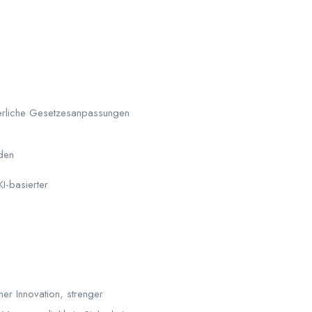
uierliche Gesetzesanpassungen
rden
I-basierter
er Innovation, strenger