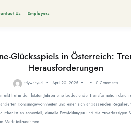
ontact Us
Employers
ne-Glücksspiels in Österreich: Tr
Herausforderungen
tdywahyudi
April 20, 2025
0 Comments
lmarkt hat in den letzten Jahren eine bedeutende Transformation durch
eränderten Konsumgewohnheiten und einer sich anpassenden Regulierung
ucher ist es essentiell, aktuelle Entwicklungen und die zuverlässigen 
am Markt teilzunehmen.