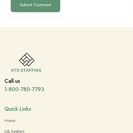
Call us
1-800-780-7793
Quick Links
Home
Job Seekers