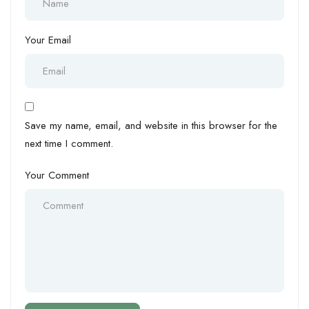
Your Email
Save my name, email, and website in this browser for the
next time I comment.
Your Comment