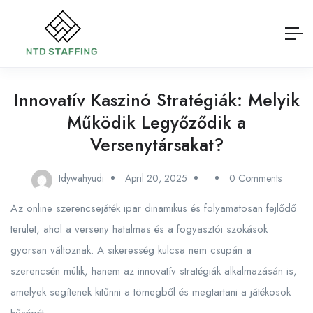
Innovatív Kaszinó Stratégiák: Melyik
Működik Legyőződik a
Versenytársakat?
tdywahyudi
April 20, 2025
0 Comments
Az online szerencsejáték ipar dinamikus és folyamatosan fejlődő
terület, ahol a verseny hatalmas és a fogyasztói szokások
gyorsan változnak. A sikeresség kulcsa nem csupán a
szerencsén múlik, hanem az innovatív stratégiák alkalmazásán is,
amelyek segítenek kitűnni a tömegből és megtartani a játékosok