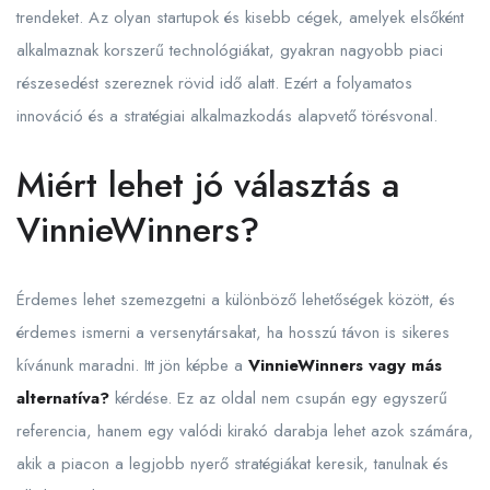
trendeket. Az olyan startupok és kisebb cégek, amelyek elsőként
alkalmaznak korszerű technológiákat, gyakran nagyobb piaci
részesedést szereznek rövid idő alatt. Ezért a folyamatos
innováció és a stratégiai alkalmazkodás alapvető törésvonal.
Miért lehet jó választás a
VinnieWinners?
Érdemes lehet szemezgetni a különböző lehetőségek között, és
érdemes ismerni a versenytársakat, ha hosszú távon is sikeres
kívánunk maradni. Itt jön képbe a
VinnieWinners vagy más
alternatíva?
kérdése. Ez az oldal nem csupán egy egyszerű
referencia, hanem egy valódi kirakó darabja lehet azok számára,
akik a piacon a legjobb nyerő stratégiákat keresik, tanulnak és