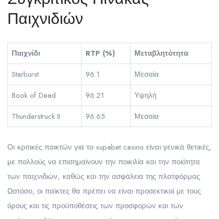
Παιχνιδιών
Παιχνίδι
RTP (%)
Μεταβλητότητα
Starburst
96.1
Μεσαία
Book of Dead
96.21
Υψηλή
Thunderstruck II
96.65
Μεσαία
Οι κριτικές παικτών για το supabet casino είναι γενικά θετικές,
με πολλούς να επισημαίνουν την ποικιλία και την ποιότητα
των παιχνιδιών, καθώς και την ασφάλεια της πλατφόρμας.
Ωστόσο, οι παίκτες θα πρέπει να είναι προσεκτικοί με τους
όρους και τις προϋποθέσεις των προσφορών και των