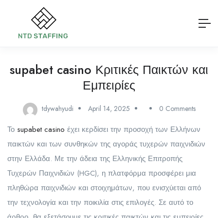
supabet casino Κριτικές Παικτών και
Εμπειρίες
tdywahyudi
April 14, 2025
0 Comments
Το
supabet casino
έχει κερδίσει την προσοχή των Ελλήνων
παικτών και των συνθηκών της αγοράς τυχερών παιχνιδιών
στην Ελλάδα. Με την άδεια της Ελληνικής Επιτροπής
Τυχερών Παιχνιδιών (HGC), η πλατφόρμα προσφέρει μια
πληθώρα παιχνιδιών και στοιχημάτων, που ενισχύεται από
την τεχνολογία και την ποικιλία στις επιλογές. Σε αυτό το
άρθρο, θα εξετάσουμε τις κριτικές παικτών και τις εμπειρίες