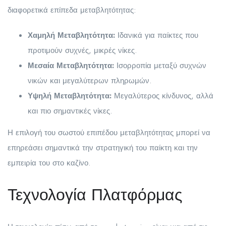
διαφορετικά επίπεδα μεταβλητότητας:
Χαμηλή Μεταβλητότητα:
Ιδανικά για παίκτες που
προτιμούν συχνές, μικρές νίκες.
Μεσαία Μεταβλητότητα:
Ισορροπία μεταξύ συχνών
νικών και μεγαλύτερων πληρωμών.
Υψηλή Μεταβλητότητα:
Μεγαλύτερος κίνδυνος, αλλά
και πιο σημαντικές νίκες.
Η επιλογή του σωστού επιπέδου μεταβλητότητας μπορεί να
επηρεάσει σημαντικά την στρατηγική του παίκτη και την
εμπειρία του στο καζίνο.
Τεχνολογία Πλατφόρμας